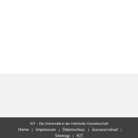
KIT – Die Universität in der Helmholtz-Gemeinschaft
letzte Änderung: 11.11.2024
Home
Impressum
Datenschutz
Barrierefreiheit
Sitemap
KIT