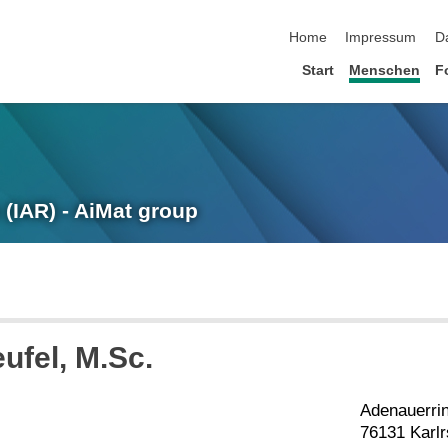
Navigation überspringen
Home
Impressum
D
Start
Menschen
F
 (IAR) - AiMat group
eufel
, M.Sc.
Adenauerri
76131 Karl