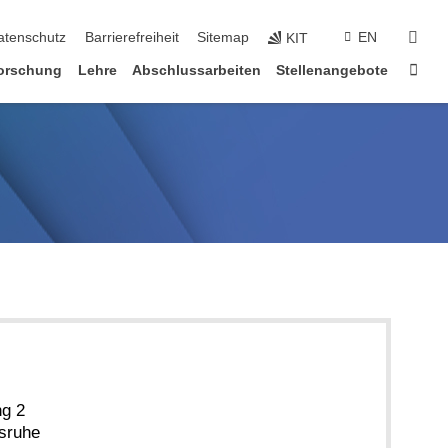
suc
atenschutz
Barrierefreiheit
Sitemap
EN
KIT
Star
orschung
Lehre
Abschlussarbeiten
Stellenangebote
ng 2
rsruhe