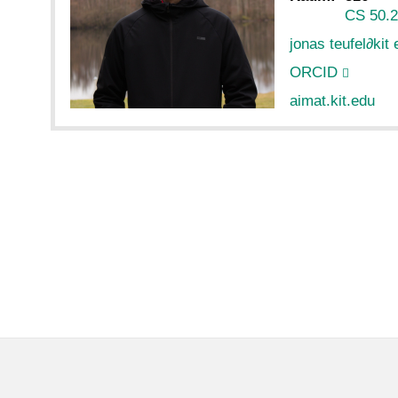
CS 50.
jonas teufel
∂
kit
ORCID
aimat.kit.edu